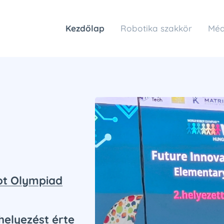
Kezdőlap
Robotika szakkör
Méd
ot Olympiad
helyezést érte