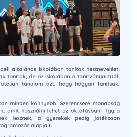
eli általános iskolában tanítok testnevelést,
ak tanítok, de az iskolában a tanítványaimtól,
amatosan tanulom azt, hogy hogyan tanítsak,
kosan minden könnyebb. Szerencsére manapság
n, amit használni lehet az oktatásban. Így a
bbek lesznek, a gyerekek pedig játékosan
rogramozás alapjait.