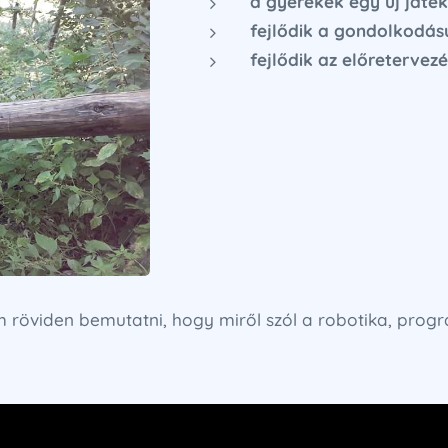
a gyerekek egy új játé
fejlődik a gondolkodásu
fejlődik az előretervez
 röviden bemutatni, hogy miről szól a robotika, prog