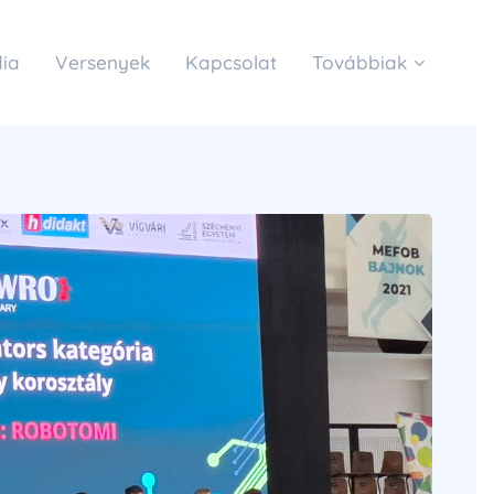
ia
Versenyek
Kapcsolat
Továbbiak