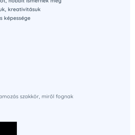
kot, hobbit ismernek meg
k, kreativitásuk
és képessége
ramozás szakkör, miről fognak