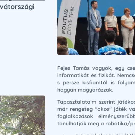
rvátországi
Fejes Tamás vagyok, egy csep
informatikát és fizikát. Nemcs
s persze kisfiamtól is foly
hogyan magyarázzak.
Tapasztalataim szerint játé
már rengeteg "okos" játék va
foglalkozások élményszerű
tanulhatják meg a robotika/p